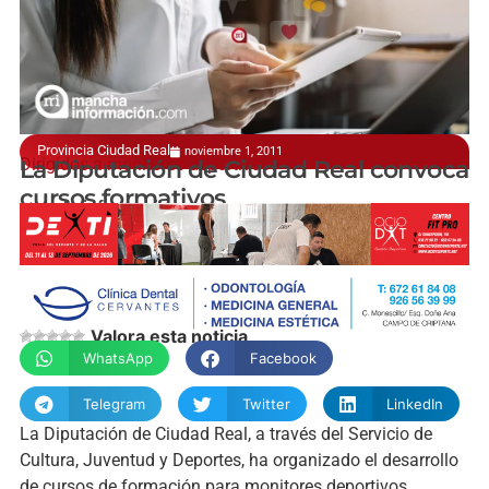
Provincia Ciudad Real
noviembre 1, 2011
Dirigidos a monitores deportivos
La Diputación de Ciudad Real convoca
cursos formativos
manchainformacion.com
Valora esta noticia
WhatsApp
Facebook
Telegram
Twitter
LinkedIn
La Diputación de Ciudad Real, a través del Servicio de
Cultura, Juventud y Deportes, ha organizado el desarrollo
de cursos de formación para monitores deportivos,