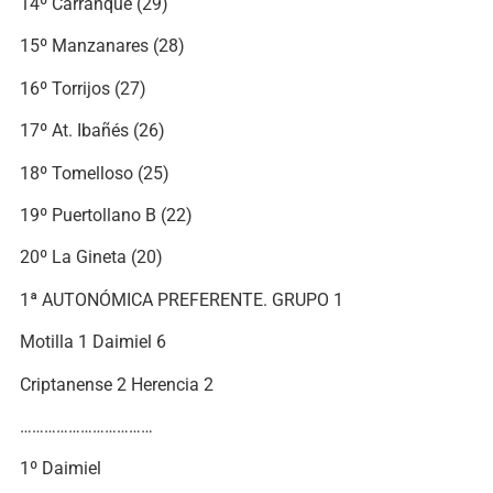
14º Carranque (29)
15º Manzanares (28)
16º Torrijos (27)
17º At. Ibañés (26)
18º Tomelloso (25)
19º Puertollano B (22)
20º La Gineta (20)
1ª AUTONÓMICA PREFERENTE. GRUPO 1
Motilla 1 Daimiel 6
Criptanense 2 Herencia 2
……………………………
1º Daimiel