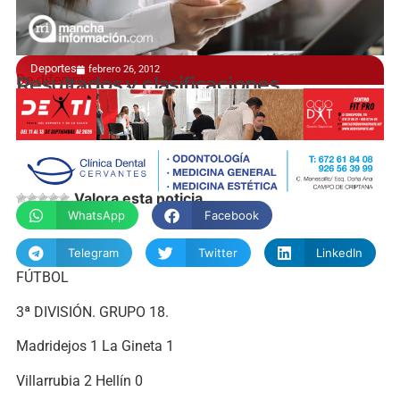
Deportes
febrero 26, 2012
De diferentes deportes
Resultados y clasificaciones
manchainformacion.com
Valora esta noticia
WhatsApp
Facebook
Telegram
Twitter
LinkedIn
FÚTBOL
3ª DIVISIÓN. GRUPO 18.
Madridejos 1 La Gineta 1
Villarrubia 2 Hellín 0