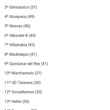
3º Gimnástico (51)
4º Azuqueca (49)
5º Illescas (46)
6º Albacete B (44)
7º Villarrubia (43)
8º Madridejos (41)
9º Quintanar del Rey (41)
10º Marchamalo (31)
11º UD Talavera (30)
12º Socuéllamos (30)
13º Hellín (30)