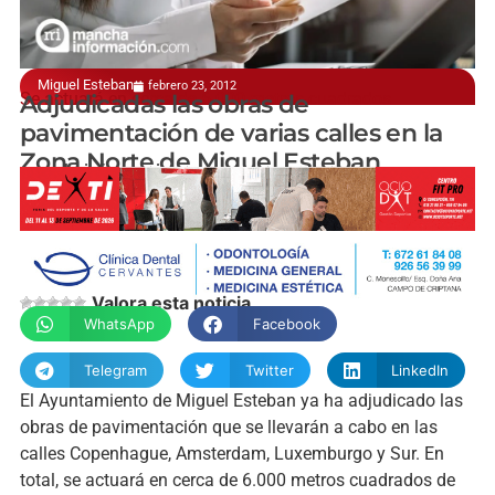
Miguel Esteban
febrero 23, 2012
Se actuará en cerca de 6.000 metros cuadrados
Adjudicadas las obras de
pavimentación de varias calles en la
Zona Norte de Miguel Esteban
manchainformacion.com
Valora esta noticia
WhatsApp
Facebook
Telegram
Twitter
LinkedIn
El Ayuntamiento de Miguel Esteban ya ha adjudicado las
obras de pavimentación que se llevarán a cabo en las
calles Copenhague, Amsterdam, Luxemburgo y Sur. En
total, se actuará en cerca de 6.000 metros cuadrados de