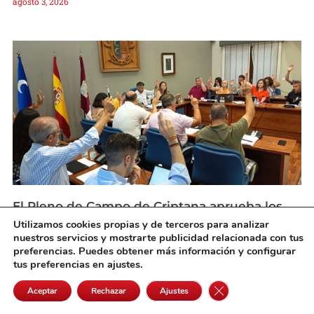
agosto 3, 2026
El Pleno de Campo de Criptana aprueba los
nuevos planes de emergencia municipales
Utilizamos cookies propias y de terceros para analizar
agosto 3, 2026
nuestros servicios y mostrarte publicidad relacionada con tus
preferencias. Puedes obtener más información y configurar
tus preferencias en ajustes.
Cerrar el banner de 
Aceptar
Rechazar
Ajustes