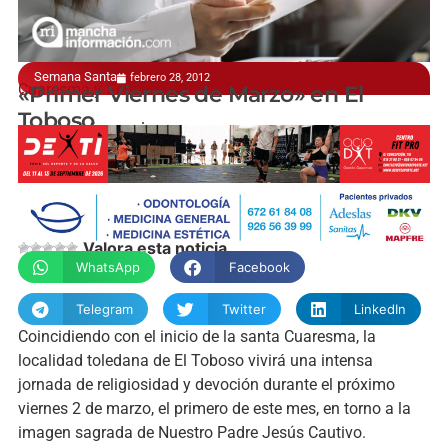
Semana Santa
febrero 28, 2012
Cuaresma y Semana Santa
«Primer Viernes de Marzo» en El
Toboso
manchainformacion.com
Valora esta noticia
WhatsApp
Facebook
Telegram
Twitter
LinkedIn
Coincidiendo con el inicio de la santa Cuaresma, la
localidad toledana de El Toboso vivirá una intensa
jornada de religiosidad y devoción durante el próximo
viernes 2 de marzo, el primero de este mes, en torno a la
imagen sagrada de Nuestro Padre Jesús Cautivo.