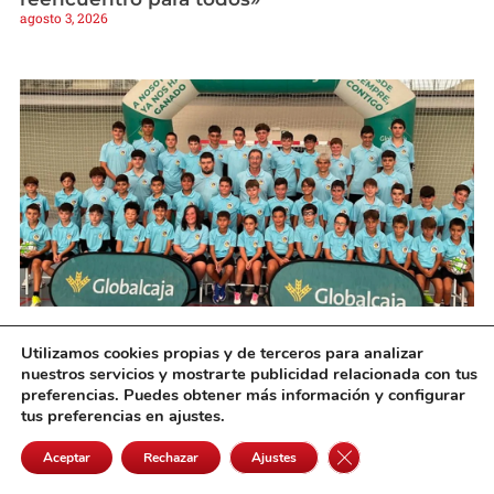
agosto 3, 2026
Da comienzo el Campus de Fútbol Sala
Utilizamos cookies propias y de terceros para analizar
Dynamo Alcázar FS
nuestros servicios y mostrarte publicidad relacionada con tus
agosto 3, 2026
preferencias. Puedes obtener más información y configurar
tus preferencias en ajustes.
Cerrar el banner de 
Aceptar
Rechazar
Ajustes