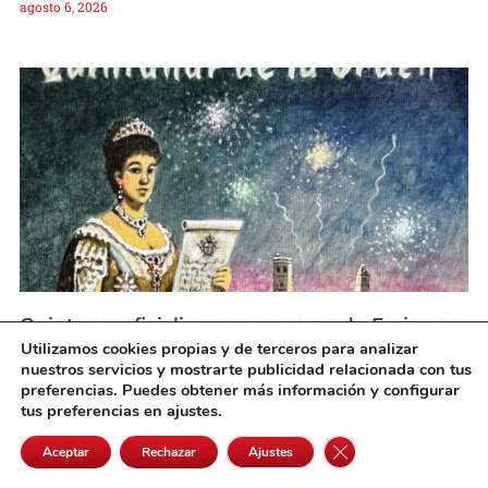
agosto 6, 2026
Quintanar oficializa un programa de Feria con
actos para todos los públicos y la tradición
Utilizamos cookies propias y de terceros para analizar
como eje
nuestros servicios y mostrarte publicidad relacionada con tus
agosto 6, 2026
preferencias. Puedes obtener más información y configurar
tus preferencias en ajustes.
Cerrar el banner de 
Aceptar
Rechazar
Ajustes