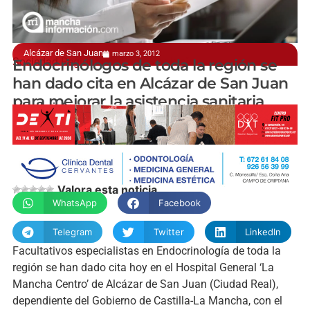
Alcázar de San Juan
marzo 3, 2012
Sociedad Regional de Endocrinología
Endocrinólogos de toda la región se
han dado cita en Alcázar de San Juan
para mejorar la asistencia sanitaria
manchainformacion.com
Valora esta noticia
WhatsApp
Facebook
Telegram
Twitter
LinkedIn
Facultativos especialistas en Endocrinología de toda la
región se han dado cita hoy en el Hospital General ‘La
Mancha Centro’ de Alcázar de San Juan (Ciudad Real),
dependiente del Gobierno de Castilla-La Mancha, con el