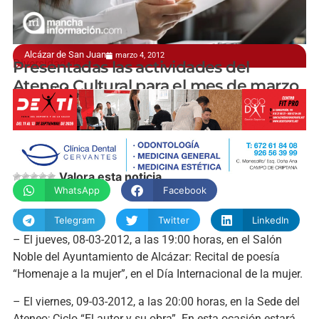
Alcázar de San Juan
marzo 4, 2012
Diversidad de actos
Presentadas las actividades del
Ateneo Cultural para el mes de marzo
manchainformacion.com
Valora esta noticia
WhatsApp
Facebook
Telegram
Twitter
LinkedIn
– El jueves, 08-03-2012, a las 19:00 horas, en el Salón
Noble del Ayuntamiento de Alcázar: Recital de poesía
“Homenaje a la mujer”, en el Día Internacional de la mujer.
– El viernes, 09-03-2012, a las 20:00 horas, en la Sede del
Ateneo; Ciclo “El autor y su obra”. En esta ocasión estará