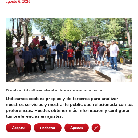
agosto 6, 2026
Pedro Muñoz rinde homenaje a sus
agricultores con el tradicional almuerzo y
Utilizamos cookies propias y de terceros para analizar
desfile de tractores antiguos
nuestros servicios y mostrarte publicidad relacionada con tus
agosto 6, 2026
preferencias. Puedes obtener más información y configurar
tus preferencias en ajustes.
Cerrar el banner de 
Aceptar
Rechazar
Ajustes