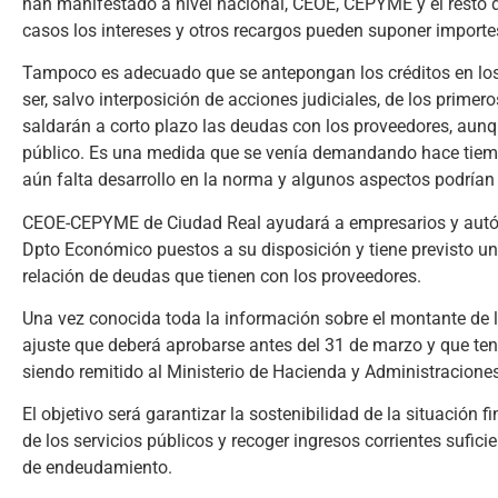
han manifestado a nivel nacional, CEOE, CEPYME y el resto d
casos los intereses y otros recargos pueden suponer import
Tampoco es adecuado que se antepongan los créditos en los
ser, salvo interposición de acciones judiciales, de los prime
saldarán a corto plazo las deudas con los proveedores, aunq
público. Es una medida que se venía demandando hace tiem
aún falta desarrollo en la norma y algunos aspectos podrían 
CEOE-CEPYME de Ciudad Real ayudará a empresarios y autóno
Dpto Económico puestos a su disposición y tiene previsto un
relación de deudas que tienen con los proveedores.
Una vez conocida toda la información sobre el montante de l
ajuste que deberá aprobarse antes del 31 de marzo y que tend
siendo remitido al Ministerio de Hacienda y Administraciones 
El objetivo será garantizar la sostenibilidad de la situación
de los servicios públicos y recoger ingresos corrientes sufic
de endeudamiento.