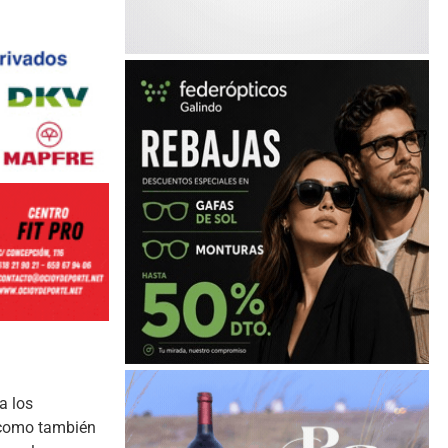
a los
y como también