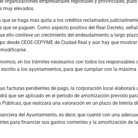
e organizaciones empresariales regionales y provinciales, pues
es muy elevados.
 que se haga más quita a los créditos reclamados judicialment
ros que se paguen. Como aspecto positivo del Real Decreto, señal
ue ello conlleve un crecimiento del endeudamiento a largo plazo
po desde CEOE-CEPYME de Ciudad Real y aún hay que mostrar 
modificarse .
mos, en los trámites necesarios con todos los responsables d
 escrito a los ayuntamientos, para que cumplan con la máxima 
as facturas pendientes de pago, la corporación local elaborará 
rá que ser aplicado en el período de amortización previsto para
Públicas, que realizará una valoración en un plazo de treinta dí
 financiera del Ayuntamiento, es decir, que cuente con una adecu
ientes para financiar sus gastos corrientes y la amortización de 