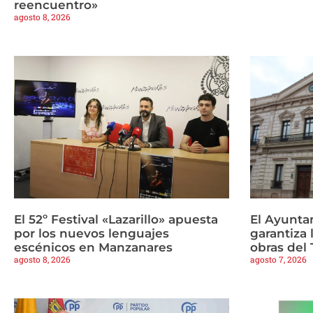
reencuentro»
agosto 8, 2026
El 52º Festival «Lazarillo» apuesta
El Ayunta
por los nuevos lenguajes
garantiza 
escénicos en Manzanares
obras del 
agosto 8, 2026
agosto 7, 2026