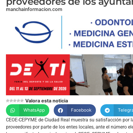
proveedores de los ayunt
manchainformacion.com
Valora esta noticia
WhatsApp
Facebook
Telegr
CEOE-CEPYME de Ciudad Real muestra su satisfacción por l
proveedores por parte de los entes locales, ante el número 