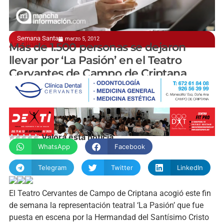
Semana Santa
marzo 5, 2012
Ampliadas las representaciones
Más de 1.500 personas se dejaron
llevar por ‘La Pasión’ en el Teatro
Cervantes de Campo de Criptana
manchainformacion.com
Valora esta noticia
WhatsApp
Facebook
Telegram
Twitter
LinkedIn
El Teatro Cervantes de Campo de Criptana acogió este fin
de semana la representación teatral ‘La Pasión’ que fue
puesta en escena por la Hermandad del Santísimo Cristo