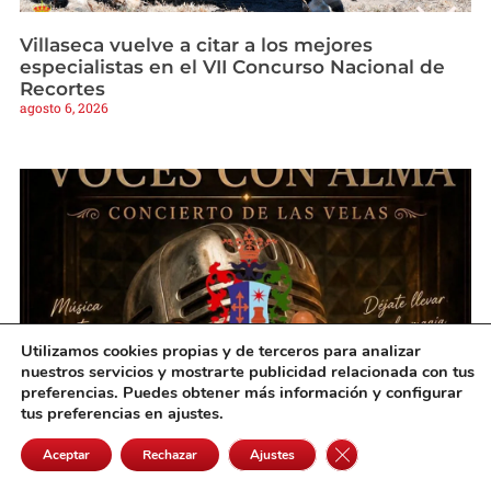
Villaseca vuelve a citar a los mejores
especialistas en el VII Concurso Nacional de
Recortes
agosto 6, 2026
Utilizamos cookies propias y de terceros para analizar
nuestros servicios y mostrarte publicidad relacionada con tus
preferencias. Puedes obtener más información y configurar
tus preferencias en ajustes.
Villanueva de Alcardete vivirá una noche
mágica de música bajo la luz de las velas
Cerrar el banner de 
Aceptar
Rechazar
Ajustes
agosto 6, 2026