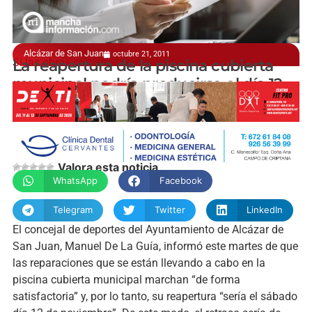
Alcázar de San Juan
octubre 21, 2011
Si las obras continúan su marcha
La reapertura de la piscina cubierta
municipal podría producirse el día 12
Valora esta noticia
WhatsApp
Facebook
Telegram
Twitter
LinkedIn
El concejal de deportes del Ayuntamiento de Alcázar de
San Juan, Manuel De La Guía, informó este martes de que
las reparaciones que se están llevando a cabo en la
piscina cubierta municipal marchan “de forma
satisfactoria” y, por lo tanto, su reapertura “sería el sábado