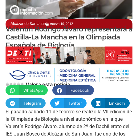
Alcázar de San Juan
marzo 10, 2012
Alumno del IES Juan Bosco
Valentín Rodrigo Álvaro representará a
Castilla-La Mancha en la Olimpiada
Española de Biología
manchainformacion.com
Valora esta noticia
WhatsApp
Facebook
Telegram
Twitter
LinkedIn
El pasado sábado 11 de febrero se realizó la VII edición de
la Olimpiada de Biología a nivel autonómico en la que
Valentín Rodrigo Álvaro, alumno de 2º de Bachillerato del
IES Juan Bosco de Alcázar de San Juan, fue uno de los