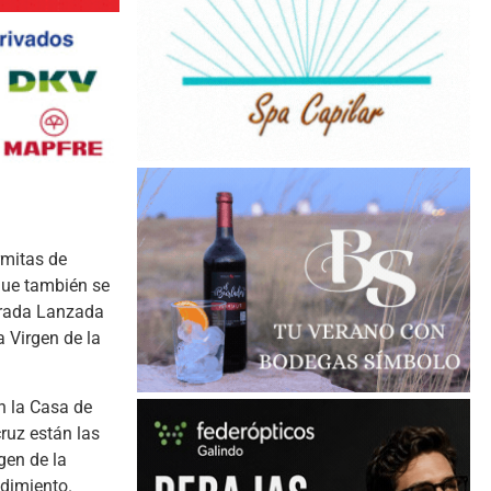
rmitas de
que también se
grada Lanzada
a Virgen de la
En la Casa de
ruz están las
gen de la
ndimiento.