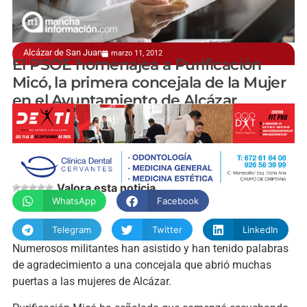
Alcázar de San Juan
marzo 11, 2012
Felicitaciones de los militantes
El PSOE homenajea a Purificación
Micó, la primera concejala de la Mujer
en el Ayuntamiento de Alcázar
manchainformacion.com
Valora esta noticia
WhatsApp
Facebook
Telegram
Twitter
LinkedIn
Numerosos militantes han asistido y han tenido palabras
de agradecimiento a una concejala que abrió muchas
puertas a las mujeres de Alcázar.