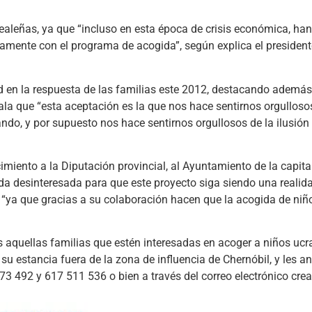
realeñas, ya que “incluso en esta época de crisis económica, h
vamente con el programa de acogida”, según explica el presiden
 en la respuesta de las familias este 2012, destacando además 
ala que “esta aceptación es la que nos hace sentirnos orgulloso
ndo, y por supuesto nos hace sentirnos orgullosos de la ilusió
ento a la Diputación provincial, al Ayuntamiento de la capital
 desinteresada para que este proyecto siga siendo una realidad
s, “ya que gracias a su colaboración hacen que la acogida de ni
aquellas familias que estén interesadas en acoger a niños ucr
 su estancia fuera de la zona de influencia de Chernóbil, y les a
73 492 y 617 511 536 o bien a través del correo electrónico cr