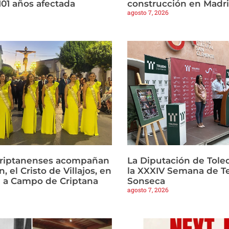
101 años afectada
construcción en Madr
agosto 7, 2026
criptanenses acompañan
La Diputación de Tole
, el Cristo de Villajos, en
la XXXIV Semana de T
a a Campo de Criptana
Sonseca
agosto 7, 2026