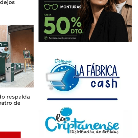
idejos
do respalda
eatro de