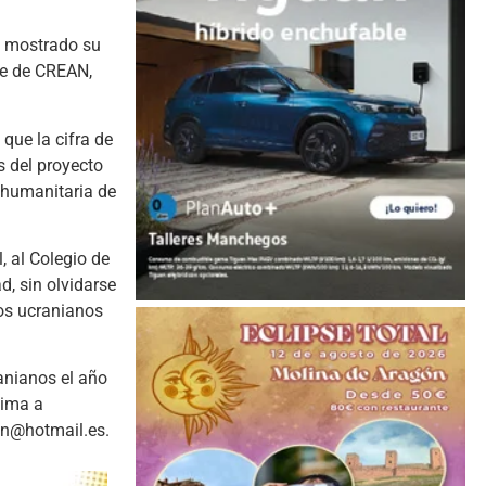
an mostrado su
te de CREAN,
que la cifra de
s del proyecto
n humanitaria de
, al Colegio de
, sin olvidarse
ños ucranianos
anianos el año
nima a
ean@hotmail.es.