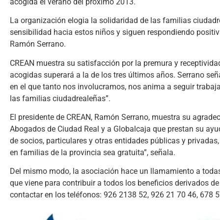
acogida el verano del próximo 2013.
La organización elogia la solidaridad de las familias ciudad
sensibilidad hacia estos niños y siguen respondiendo positi
Ramón Serrano.
CREAN muestra su satisfacción por la premura y receptividad
acogidas superará a la de los tres últimos años. Serrano señ
en el que tanto nos involucramos, nos anima a seguir trabaja
las familias ciudadrealeñas”.
El presidente de CREAN, Ramón Serrano, muestra su agradecimi
Abogados de Ciudad Real y a Globalcaja que prestan su ayuda
de socios, particulares y otras entidades públicas y privada
en familias de la provincia sea gratuita”, señala.
Del mismo modo, la asociación hace un llamamiento a todas 
que viene para contribuir a todos los beneficios derivados de
contactar en los teléfonos: 926 2138 52, 926 21 70 46, 678 5