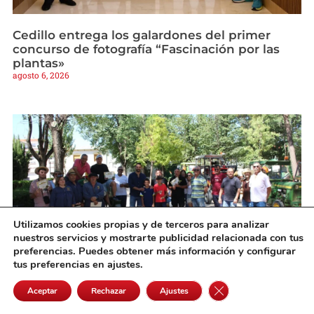
Cedillo entrega los galardones del primer
concurso de fotografía “Fascinación por las
plantas»
agosto 6, 2026
Utilizamos cookies propias y de terceros para analizar
nuestros servicios y mostrarte publicidad relacionada con tus
preferencias. Puedes obtener más información y configurar
tus preferencias en ajustes.
Pedro Muñoz rinde homenaje a sus
Cerrar el banner de 
Aceptar
Rechazar
Ajustes
agricultores con el tradicional almuerzo y
desfile de tractores antiguos