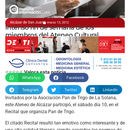
Alcázar de San Juan
marzo 13, 2012
Continúa su actividad
Intenso fin de semana de los
miembros del Ateneo Cultural
manchainformacion.com
Valora esta noticia
WhatsApp
Facebook
Telegram
Twitter
LinkedIn
Invitados por la Asociación Pan de Trigo de La Solana,
este Ateneo de Alcázar participó, el sábado día 10, en el
Recital que organiza Pan de Trigo.
El citado Recital resultó tan emotivo como interesante y de
una alta calidad literaria, siendo acogidos los poemas de