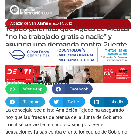
Alcázar de San Juan
marzo 14, 2012
El PSOE habla de “acusaciones falsas”
Tejado garantiza que Aguas de Alcázar
“no ha trabajado gratis a nadie” y
anuncia una demanda contra Puente
P. Atienza
Valora esta noticia
WhatsApp
Facebook
Telegram
Twitter
LinkedIn
La concejala socialista Ana Belén Tejado ha asegurado
hoy que las “ruedas de prensa de la Junta de Gobierno
Local se convierten en una ocasión para verter
acusaciones falsas contra el anterior equipo de Gobierno,