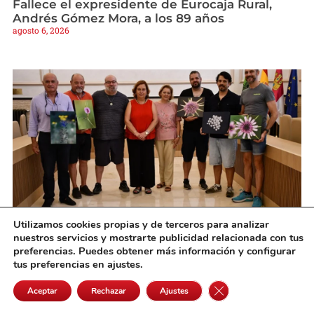
Fallece el expresidente de Eurocaja Rural,
Andrés Gómez Mora, a los 89 años
agosto 6, 2026
Utilizamos cookies propias y de terceros para analizar
Cedillo entrega los galardones del primer
nuestros servicios y mostrarte publicidad relacionada con tus
concurso de fotografía “Fascinación por las
preferencias. Puedes obtener más información y configurar
plantas»
tus preferencias en ajustes.
agosto 6, 2026
Cerrar el banner de 
Aceptar
Rechazar
Ajustes