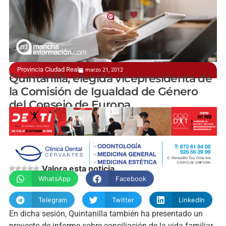
Provincia Ciudad Real
marzo 21, 2012
Se ha celebrado en París
Quintanilla, elegida vicepresidenta de
la Comisión de Igualdad de Género
del Consejo de Europa
manchainformacion.com
Valora esta noticia
WhatsApp
Facebook
Telegram
Twitter
LinkedIn
En dicha sesión, Quintanilla también ha presentado un
proyecto de informe sobre conciliación de la vida familiar