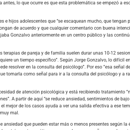
ra antes, lo que ocurre es que esta problemática se empezó a e
dres e hijos adolescentes que “se escaquean mucho, que tengan
ongan de acuerdo y que cualquier comentario con buena intenc
ajaba Gonzalvo anteriormente en un centro público y las contin
s terapias de pareja y de familia suelen durar unas 10-12 sesion
requiere un tiempo específico”. Según Jorge Gonzalvo, lo difícil 
ede resolver en la consulta del psicólogo”. Por eso “esa señal d
e tomarla como señal para ir a la consulta del psicólogo y a ra
ecesidad de atención psicológica y está recibiendo tratamiento 
es”. A partir de aquí “se reduce ansiedad, sentimientos de bajo
el mejor de los casos ayuda a ver una salida efectiva a ese tema
á muy mal.
y de ansiedad que pueden estar más o menos presentes según la 