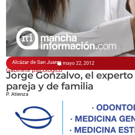
Alcázar de San Juan
mayo 22, 2012
Gabinete psicológico
Jorge Gonzalvo, el experto 
pareja y de familia
P. Atienza