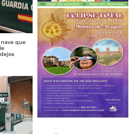
a nave que
de
idejos