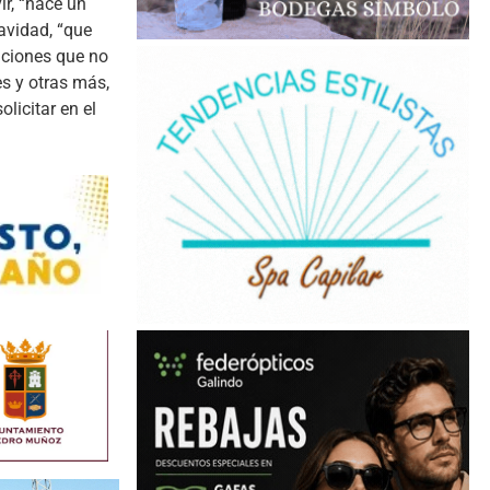
ir, “hace un
avidad, “que
aciones que no
es y otras más,
licitar en el