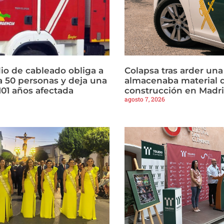
io de cableado obliga a
Colapsa tras arder un
a 50 personas y deja una
almacenaba material 
101 años afectada
construcción en Madr
agosto 7, 2026