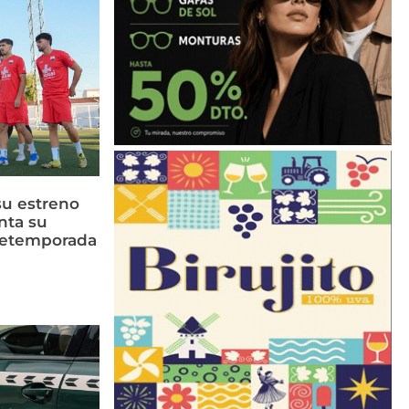
su estreno
nta su
retemporada