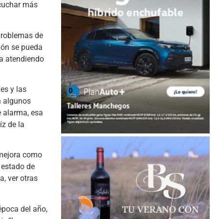
scuchar más
 problemas de
ión se pueda
úa atendiendo
es y las
en algunos
e alarma, esa
íz de la
“mejora como
 estado de
, ver otras
época del año,