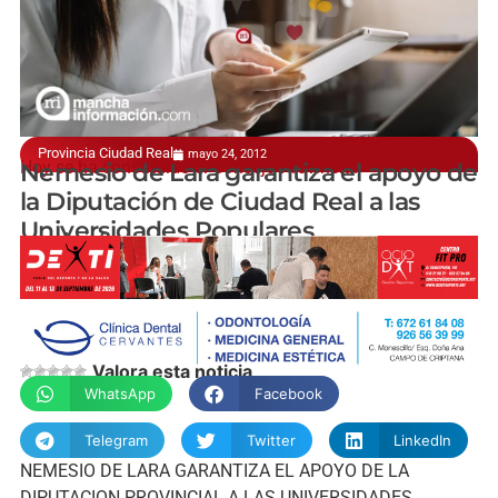
Provincia Ciudad Real
mayo 24, 2012
Hoy se ha constituido el Consejo Provincial
Nemesio de Lara garantiza el apoyo de
la Diputación de Ciudad Real a las
Universidades Populares
manchainformacion.com
Valora esta noticia
WhatsApp
Facebook
Telegram
Twitter
LinkedIn
NEMESIO DE LARA GARANTIZA EL APOYO DE LA
DIPUTACION PROVINCIAL A LAS UNIVERSIDADES