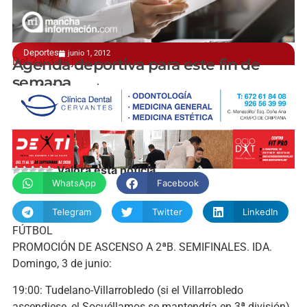
Deportes
junio 1, 2012
Del 2 y 3 de junio
Agenda deportiva para este fin de
semana
manchainformacion.com
Valora esta noticia
WhatsApp
Facebook
Telegram
Twitter
LinkedIn
FÚTBOL
PROMOCIÓN DE ASCENSO A 2ªB. SEMIFINALES. IDA.
Domingo, 3 de junio:
19:00: Tudelano-Villarrobledo (si el Villarrobledo
ascendiese, el Socuéllamos se mantendría en 3ª división)