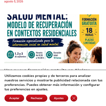
agosto 5, 2026
Una nueva formación gratuita en Alcázar
preparará a profesionales sobre salud mental
Utilizamos cookies propias y de terceros para analizar
agosto 5, 2026
nuestros servicios y mostrarte publicidad relacionada con tus
preferencias. Puedes obtener más información y configurar
tus preferencias en ajustes.
Cerrar el banner de 
Aceptar
Rechazar
Ajustes