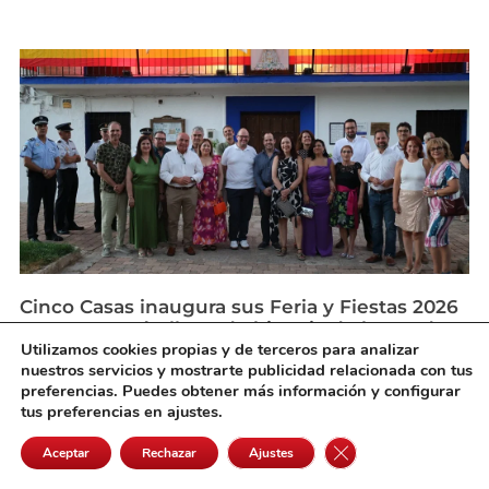
Cinco Casas inaugura sus Feria y Fiestas 2026
con un pregón lleno de historia de la voz de
Utilizamos cookies propias y de terceros para analizar
Josefa Montiel
nuestros servicios y mostrarte publicidad relacionada con tus
agosto 5, 2026
preferencias. Puedes obtener más información y configurar
tus preferencias en ajustes.
Cerrar el banner de 
Aceptar
Rechazar
Ajustes