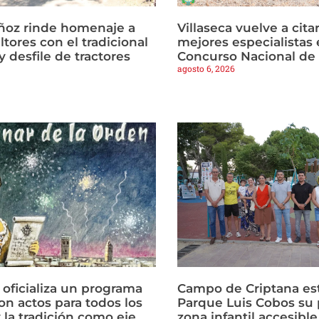
ñoz rinde homenaje a
Villaseca vuelve a citar
ltores con el tradicional
mejores especialistas e
 desfile de tractores
Concurso Nacional de
agosto 6, 2026
 oficializa un programa
Campo de Criptana est
on actos para todos los
Parque Luis Cobos su 
 la tradición como eje
zona infantil accesible