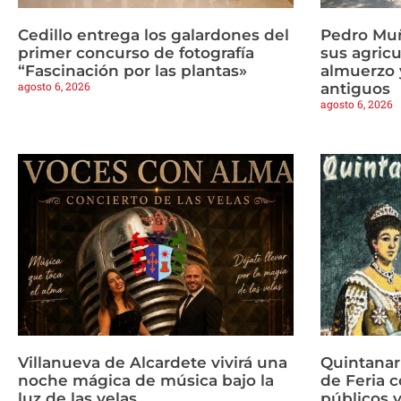
Cedillo entrega los galardones del
Pedro Mu
primer concurso de fotografía
sus agricu
“Fascinación por las plantas»
almuerzo y
agosto 6, 2026
antiguos
agosto 6, 2026
Villanueva de Alcardete vivirá una
Quintanar
noche mágica de música bajo la
de Feria c
luz de las velas
públicos y