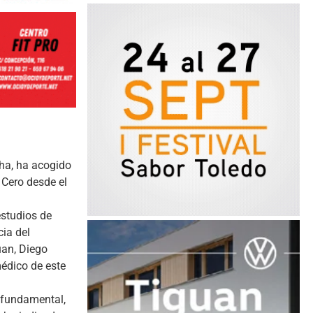
cha, ha acogido
 Cero desde el
estudios de
cia del
uan, Diego
médico de este
 fundamental,