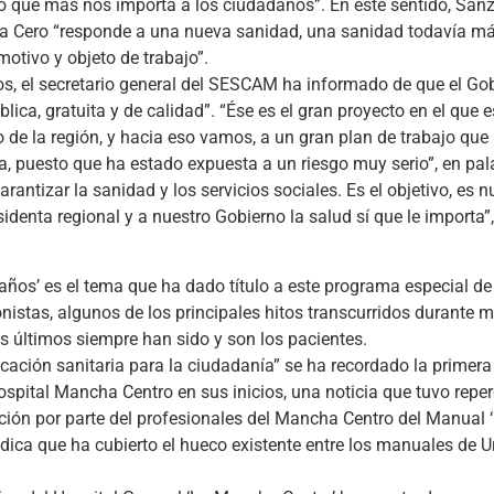
o que más nos importa a los ciudadanos”. En este sentido, San
 Cero “responde a una nueva sanidad, una sanidad todavía más
otivo y objeto de trabajo”.
os, el secretario general del SESCAM ha informado de que el Go
ca, gratuita y de calidad”. “Ése es el gran proyecto en el que 
o de la región, y hacia eso vamos, a un gran plan de trabajo que
a, puesto que ha estado expuesta a un riesgo muy serio”, en pa
ntizar la sanidad y los servicios sociales. Es el objetivo, es nu
identa regional y a nuestro Gobierno la salud sí que le importa”
 años’ es el tema que ha dado título a este programa especial d
nistas, algunos de los principales hitos transcurridos durante 
s últimos siempre han sido y son los pacientes.
ucación sanitaria para la ciudadanía” se ha recordado la primera
ospital Mancha Centro en sus inicios, una noticia que tuvo repe
ración por parte del profesionales del Mancha Centro del Manual 
dica que ha cubierto el hueco existente entre los manuales de U