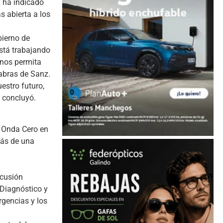
z ha indicado
 abierta a los
bierno de
está trabajando
 nos permita
labras de Sanz.
estro futuro,
, concluyó.
e Onda Cero en
más de una
rcusión
‘Diagnóstico y
rgencias y los