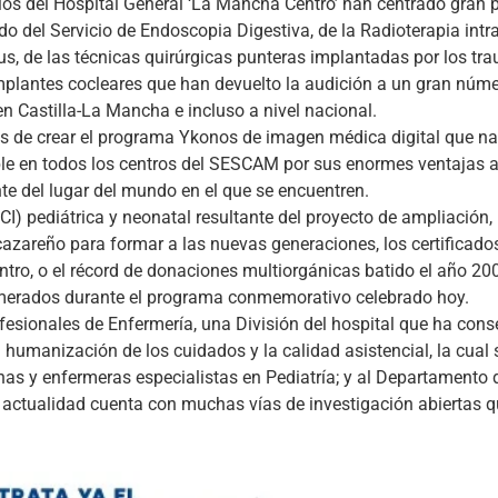
cios del Hospital General ‘La Mancha Centro’ han centrado gran p
 del Servicio de Endoscopia Digestiva, de la Radioterapia intr
tus, de las técnicas quirúrgicas punteras implantadas por los tr
 implantes cocleares que han devuelto la audición a un gran núm
n Castilla-La Mancha e incluso a nivel nacional.
s de crear el programa Ykonos de imagen médica digital que na
ble en todos los centros del SESCAM por sus enormes ventajas a
te del lugar del mundo en el que se encuentren.
) pediátrica y neonatal resultante del proyecto de ampliación, 
cazareño para formar a las nuevas generaciones, los certificado
o, o el récord de donaciones multiorgánicas batido el año 200
numerados durante el programa conmemorativo celebrado hoy.
esionales de Enfermería, una División del hospital que ha con
humanización de los cuidados y la calidad asistencial, la cual 
as y enfermeras especialistas en Pediatría; y al Departamento 
a actualidad cuenta con muchas vías de investigación abiertas 