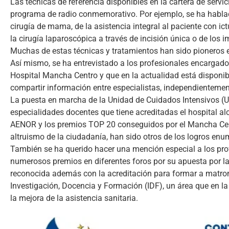
Las técnicas de referencia disponibles en la cartera de servi
programa de radio conmemorativo. Por ejemplo, se ha hablado
cirugía de mama, de la asistencia integral al paciente con ic
la cirugía laparoscópica a través de incisión única o de los
Muchas de estas técnicas y tratamientos han sido pioneros e
Así mismo, se ha entrevistado a los profesionales encargado
Hospital Mancha Centro y que en la actualidad está disponi
compartir información entre especialistas, independientemen
La puesta en marcha de la Unidad de Cuidados Intensivos (UCI
especialidades docentes que tiene acreditadas el hospital al
AENOR y los premios TOP 20 conseguidos por el Mancha Centr
altruismo de la ciudadanía, han sido otros de los logros e
También se ha querido hacer una mención especial a los prof
numerosos premios en diferentes foros por su apuesta por la 
reconocida además con la acreditación para formar a matron
Investigación, Docencia y Formación (IDF), un área que en l
la mejora de la asistencia sanitaria.