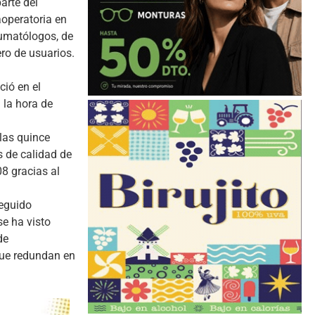
arte del
aoperatoria en
aumatólogos, de
ero de usuarios.
ció en el
 la hora de
las quince
s de calidad de
8 gracias al
seguido
se ha visto
de
que redundan en