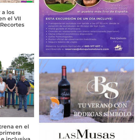
 a los
n el VII
 Recortes
rena en el
primera
 e inclusiva