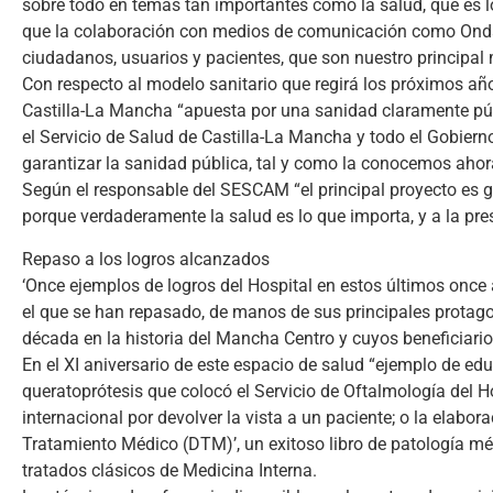
sobre todo en temas tan importantes como la salud, que es l
que la colaboración con medios de comunicación como Onda
ciudadanos, usuarios y pacientes, que son nuestro principal m
Con respecto al modelo sanitario que regirá los próximos añ
Castilla-La Mancha “apuesta por una sanidad claramente públi
el Servicio de Salud de Castilla-La Mancha y todo el Gobiern
garantizar la sanidad pública, tal y como la conocemos ahor
Según el responsable del SESCAM “el principal proyecto es gara
porque verdaderamente la salud es lo que importa, y a la pres
Repaso a los logros alcanzados
‘Once ejemplos de logros del Hospital en estos últimos once
el que se han repasado, de manos de sus principales protago
década en la historia del Mancha Centro y cuyos beneficiario
En el XI aniversario de este espacio de salud “ejemplo de ed
queratoprótesis que colocó el Servicio de Oftalmología del H
internacional por devolver la vista a un paciente; o la elabo
Tratamiento Médico (DTM)’, un exitoso libro de patología mé
tratados clásicos de Medicina Interna.