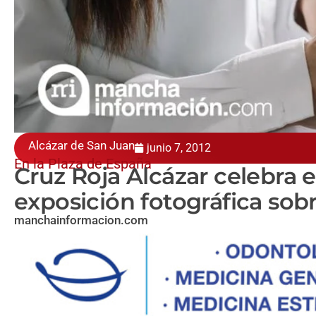
Alcázar de San Juan
junio 7, 2012
En la Plaza de España
Cruz Roja Alcázar celebra 
exposición fotográfica sob
manchainformacion.com