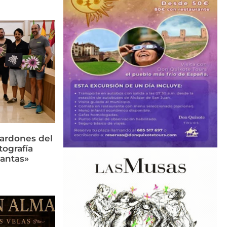
lardones del
tografía
lantas»