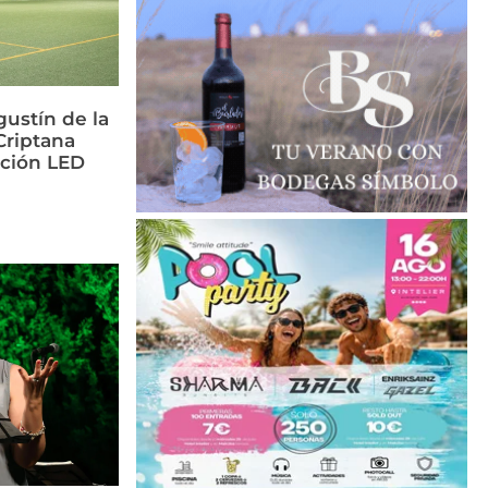
ustín de la
riptana
ación LED