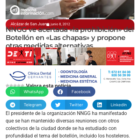
Alcázar de San Juan
junio 8, 2012
Piden "más seguridad e higiene"
NNGG ve acertada «la prohibición» del
Botellón en «Las chapas» y propone
otras medidas alternativas
manchainformacion.com
Valora esta noticia
WhatsApp
Facebook
Telegram
Twitter
LinkedIn
El presidente de la organización NNGG ha manifestado
que se han mantenido diversas reuniones con otros
colectivos de la ciudad donde se ha estudiado con
profundidad el tema del botellón, incluido los hosteleros.