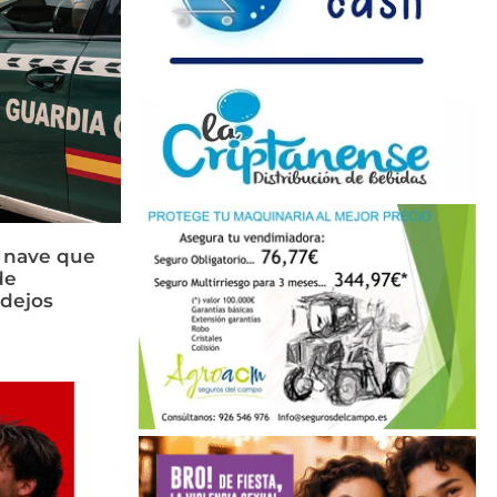
a nave que
de
idejos