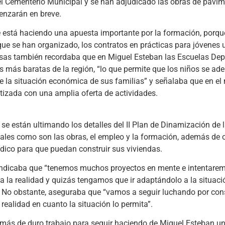
l Cementerio Municipal y se han adjudicado las obras de pavim
nzarán en breve.
e está haciendo una apuesta importante por la formación, porq
 que se han organizado, los contratos en prácticas para jóvenes u
Casas también recordaba que en Miguel Esteban las Escuelas Dep
s más baratas de la región, “lo que permite que los niños se ade
e la situación económica de sus familias” y señalaba que en el
tizada con una amplia oferta de actividades.
se están ultimando los detalles del II Plan de Dinamización de
ntales como son las obras, el empleo y la formación, además de o
dico para que puedan construir sus viviendas.
an indicaba que “tenemos muchos proyectos en mente e intentare
a la realidad y quizás tengamos que ir adaptándolo a la situac
. No obstante, aseguraba que “vamos a seguir luchando por con
 realidad en cuanto la situación lo permita”.
más de duro trabajo para seguir haciendo de Miguel Esteban un