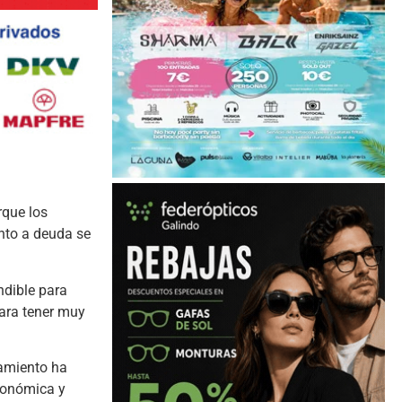
rque los
nto a deuda se
ndible para
para tener muy
tamiento ha
económica y