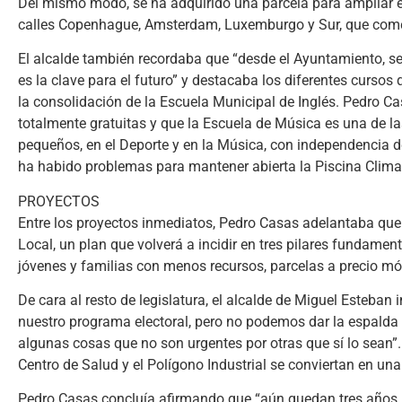
Del mismo modo, se ha adquirido una parcela para ampliar e
calles Copenhague, Amsterdam, Luxemburgo y Sur, que come
El alcalde también recordaba que “desde el Ayuntamiento, s
es la clave para el futuro” y destacaba los diferentes cursos
la consolidación de la Escuela Municipal de Inglés. Pedro 
totalmente gratuitas y que la Escuela de Música es una de la
pequeños, en el Deporte y en la Música, con independencia d
ha habido problemas para mantener abierta la Piscina Clima
PROYECTOS
Entre los proyectos inmediatos, Pedro Casas adelantaba que 
Local, un plan que volverá a incidir en tres pilares fundame
jóvenes y familias con menos recursos, parcelas a precio mó
De cara al resto de legislatura, el alcalde de Miguel Esteb
nuestro programa electoral, pero no podemos dar la espalda 
algunas cosas que no son urgentes por otras que sí lo sean”
Centro de Salud y el Polígono Industrial se conviertan en una
Pedro Casas concluía afirmando que “aún quedan tres años 