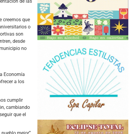
entación de las
ue creemos que
niversitarios o
ortivas son
ntren, desde
 municipio no
 la Economía
frecer a los
mos cumplir
ión, cambiando
seguir que el
 pueblo mejor”