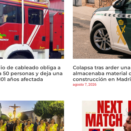
io de cableado obliga a
Colapsa tras arder un
a 50 personas y deja una
almacenaba material 
101 años afectada
construcción en Madr
agosto 7, 2026