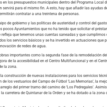
os en los presupuestos municipales dentro del Programa Local d
servirá para el mismo fin. A esto, hay que añadir las ayudas d
ermitirán contratar a una treintena de personas.
po de gobierno y las políticas de austeridad y control del gasto
os pocos Ayuntamientos que no ha tenido que solicitar el prést
e refleja que tenemos unas cuentas saneadas y que cumplimos 
os los servicios básicos y se ha invertido en actuaciones que p
renovación de redes de agua.
 obras importantes como la segunda fase de la remodelación de
ora de la accesibilidad en el Centro Multifuncional y en el Centr
de la zona.
a construcción de nuevas instalaciones para los servicios técni
n de los vestuarios del Campo de Fútbol ‘Las Memorias’, la mej
 arreglo del primer tramo del camino de ‘Los Pedregales’. Asimi
e la carretera de Quintanar de la Orden y se ha dotado a la zona