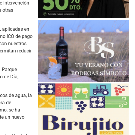
e Intervención
e otras
, aplicadas en
amo ICO de pago
con nuestros
ermitan reducir
l Parque
o de Día,
cos de agua, la
ora de
smo, se ha
 de un nuevo