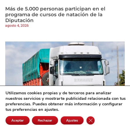
Más de 5.000 personas participan en el
programa de cursos de natación de la
Diputación
agosto 4, 2026
Utilizamos cookies propias y de terceros para analizar
nuestros servicios y mostrarte publicidad relacionada con tus
preferencias. Puedes obtener más información y configurar
tus preferencias en ajustes.
Cómo demostrar la responsabilidad después
de un accidente de camión
Cerrar el banner de 
Aceptar
Rechazar
Ajustes
agosto 4, 2026