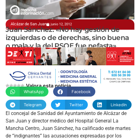
Alcázar de San Juan
junio 12, 2012
Contesta a las críticas sobre el Hospital
Juan Sánchez: «No hay gestión de
izquierdas o de derechas, sino buena
o mala y la del PSOE fue nefasta»
manchainformacion.com
Valora esta noticia
WhatsApp
Facebook
Telegram
Twitter
LinkedIn
El concejal de Sanidad del Ayuntamiento de Alcázar de
San Juan y director médico del Hospital General La
Mancha Centro, Juan Sánchez, ha calificado este martes
de “indignantes” las acusaciones expresadas por los