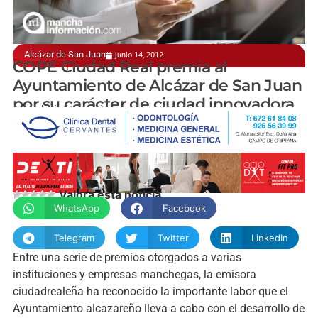
Alcázar de San Juan
junio 14, 2012
Por varios proyectos
COPE Ciudad Real premia al
Ayuntamiento de Alcázar de San Juan
por su carácter de ciudad innovadora
manchainformacion.com
Valora esta noticia
WhatsApp
Facebook
Telegram
Twitter
LinkedIn
Entre una serie de premios otorgados a varias
instituciones y empresas manchegas, la emisora
ciudadrealeña ha reconocido la importante labor que el
Ayuntamiento alcazareño lleva a cabo con el desarrollo de