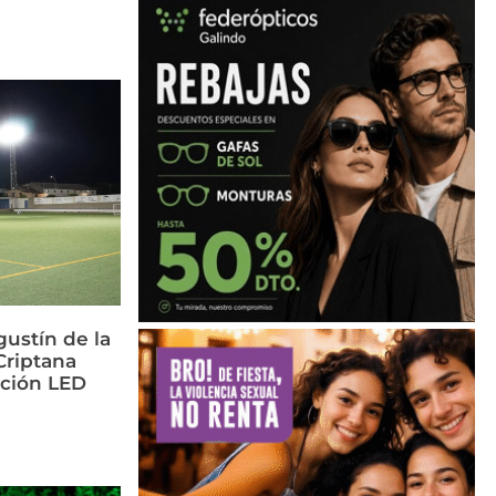
ustín de la
riptana
ación LED