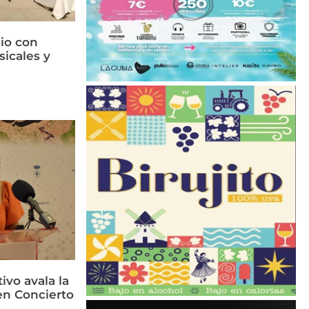
lio con
sicales y
ivo avala la
en Concierto