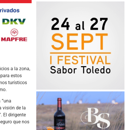
cios a la zona,
 para estos
mos turísticos
smo.
a “una
 visión de la
 El dirigente
 seguro que nos