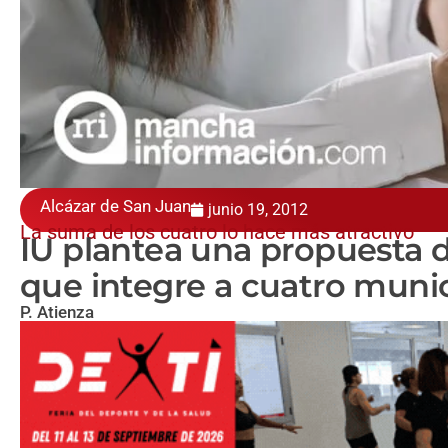
Alcázar de San Juan
junio 19, 2012
La suma de los cuatro lo hace más atractivo
IU plantea una propuesta 
que integre a cuatro munic
P. Atienza