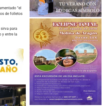
lamentado “el
s de folletos
 sirva para
 y entre la