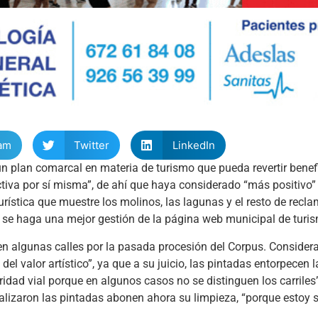
am
Twitter
LinkedIn
 plan comarcal en materia de turismo que pueda revertir benefi
activa por sí misma”, de ahí que haya considerado “más positivo”
rística que muestre los molinos, las lagunas y el resto de recla
 se haga una mejor gestión de la página web municipal de turi
en algunas calles por la pasada procesión del Corpus. Consider
 valor artístico”, ya que a su juicio, las pintadas entorpecen la
dad vial porque en algunos casos no se distinguen los carriles”.
realizaron las pintadas abonen ahora su limpieza, “porque estoy