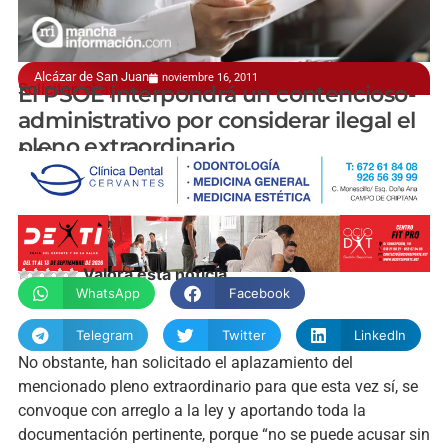
Alcázar de San Juan
noviembre 16, 2011
Solicitan el aplazamiento del pleno
El PSOE interpondrá un contencioso-
administrativo por considerar ilegal el
pleno extraordinario
P. Atienza
Valora esta noticia
WhatsApp
Facebook
Telegram
Twitter
LinkedIn
No obstante, han solicitado el aplazamiento del
mencionado pleno extraordinario para que esta vez sí, se
convoque con arreglo a la ley y aportando toda la
documentación pertinente, porque “no se puede acusar sin