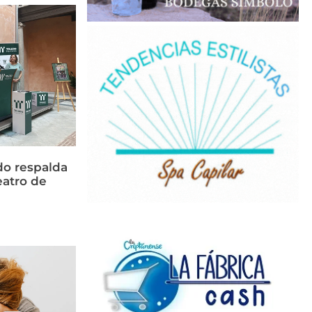
do respalda
eatro de