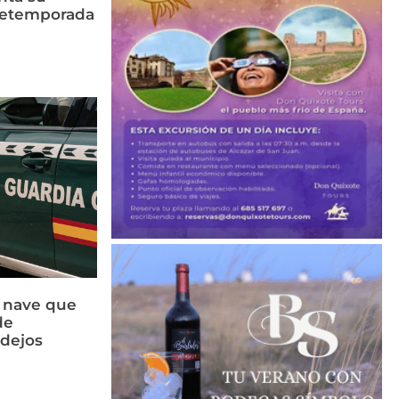
retemporada
a nave que
de
idejos