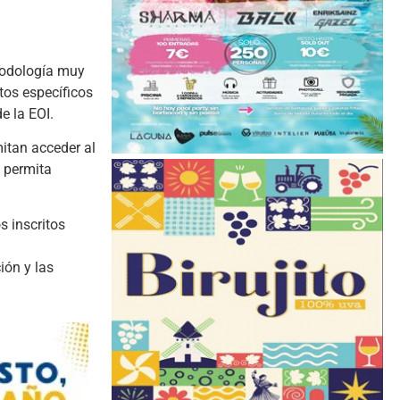
todología muy
tos específicos
e la EOI.
itan acceder al
 permita
s inscritos
ión y las