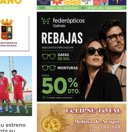
su estreno
nta su