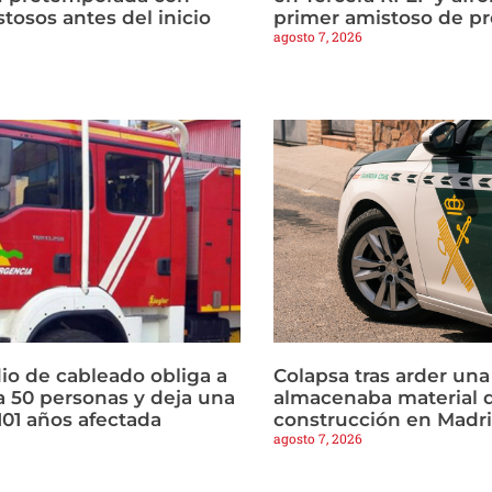
tosos antes del inicio
primer amistoso de p
agosto 7, 2026
io de cableado obliga a
Colapsa tras arder un
a 50 personas y deja una
almacenaba material 
101 años afectada
construcción en Madr
agosto 7, 2026