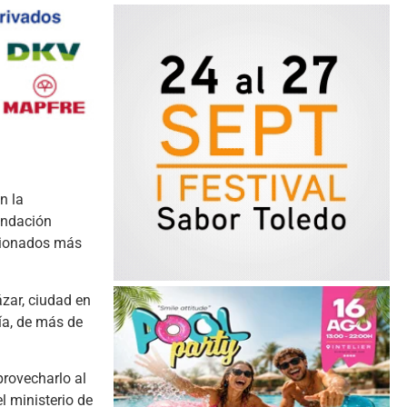
n la
undación
ccionados más
zar, ciudad en
ía, de más de
provecharlo al
el ministerio de