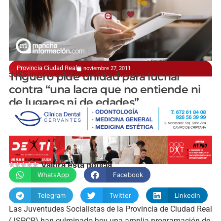
Provincia Ciudad Real
noviembre 27, 2011
JJSS insiste en aplicar "tolerancia cero"
Triguero pide unidad para luchar
contra “una lacra que no entiende ni
de lugares ni de edades”
manchainformacion.com
Valora esta noticia
WhatsApp
Facebook
Telegram
Twitter
LinkedIn
Las Juventudes Socialistas de la Provincia de Ciudad Real
(JSPCR) han culminado hoy una amplia programación de