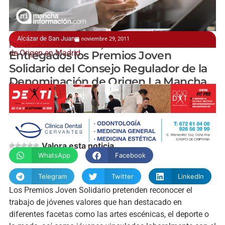
Alcázar de San Juan
noviembre 29, 2011
Presentación de los vinos jóvenes de esta Denominación
de Origen en Madrid
Entregados los Premios Joven
Solidario del Consejo Regulador de la
Denominación de Origen La Mancha
P. Atienza
Valora esta noticia
WhatsApp
Facebook
Telegram
Twitter
LinkedIn
Los Premios Joven Solidario pretenden reconocer el
trabajo de jóvenes valores que han destacado en
diferentes facetas como las artes escénicas, el deporte o