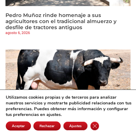
Pedro Muñoz rinde homenaje a sus
agricultores con el tradicional almuerzo y
desfile de tractores antiguos
agosto 6, 2026
Utilizamos cookies propias y de terceros para analizar
nuestros servicios y mostrarte publicidad relacionada con tus
preferencias. Puedes obtener más información y configurar
tus preferencias en ajustes.
Villaseca vuelve a citar a los mejores
Cerrar el banner de 
Aceptar
Rechazar
Ajustes
especialistas en el VII Concurso Nacional de
Recortes