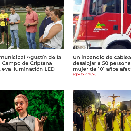
municipal Agustín de la
Un incendio de cablea
 Campo de Criptana
desalojar a 50 persona
ueva iluminación LED
mujer de 101 años afe
agosto 7, 2026