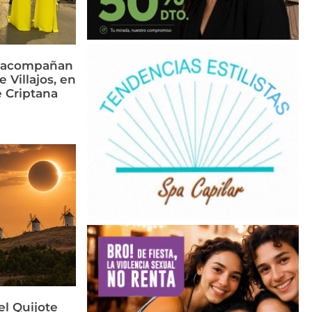
s acompañan
e Villajos, en
 Criptana
el Quijote