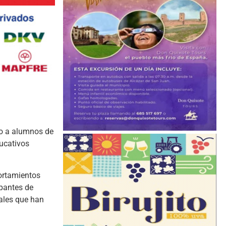
do a alumnos de
ducativos
portamientos
pantes de
cales que han