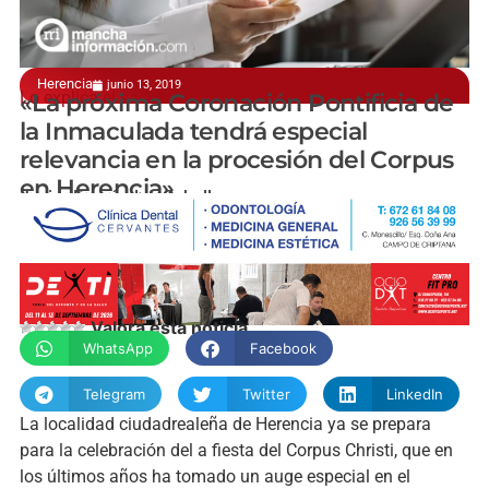
Herencia
junio 13, 2019
Lo explica el sacerdote Alberto Domínguez
«La próxima Coronación Pontificia de
la Inmaculada tendrá especial
relevancia en la procesión del Corpus
en Herencia»
Javier Fernández-Caballero
Valora esta noticia
WhatsApp
Facebook
Telegram
Twitter
LinkedIn
La localidad ciudadrealeña de Herencia ya se prepara
para la celebración del a fiesta del Corpus Christi, que en
los últimos años ha tomado un auge especial en el