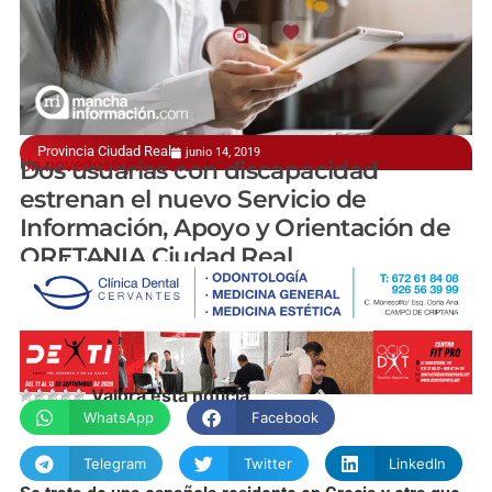
Provincia Ciudad Real
junio 14, 2019
Un novedoso proyecto
Dos usuarias con discapacidad
estrenan el nuevo Servicio de
Información, Apoyo y Orientación de
ORETANIA Ciudad Real
manchainformacion.com
Valora esta noticia
WhatsApp
Facebook
Telegram
Twitter
LinkedIn