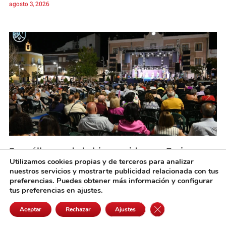
agosto 3, 2026
Socuéllamos da la bienvenida a su Feria y
Fiestas 2026 con una noche de pregón,
Utilizamos cookies propias y de terceros para analizar
tradición y música
nuestros servicios y mostrarte publicidad relacionada con tus
agosto 3, 2026
preferencias. Puedes obtener más información y configurar
tus preferencias en ajustes.
Cerrar el banner de 
Aceptar
Rechazar
Ajustes