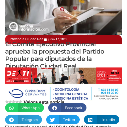
Provincia Ciudad Real
junio 17, 2019
Reunión celebrada en la sede provincial del PP
El Comité Ejecutivo Provincial
aprueba la propuesta del Partido
Popular para diputados de la
Diputación Ciudad Real
manchainformacion.com
Valora esta noticia
WhatsApp
Facebook
Telegram
Twitter
LinkedIn