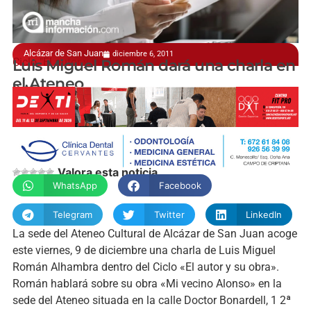
Alcázar de San Juan
diciembre 6, 2011
Ciclo "El autor y su obra"
Luis Miguel Román dará una charla en
el Ateneo
P. Atienza
Valora esta noticia
WhatsApp
Facebook
Telegram
Twitter
LinkedIn
La sede del Ateneo Cultural de Alcázar de San Juan acoge
este viernes, 9 de diciembre una charla de Luis Miguel
Román Alhambra dentro del Ciclo «El autor y su obra».
Román hablará sobre su obra «Mi vecino Alonso» en la
sede del Ateneo situada en la calle Doctor Bonardell, 1 2ª