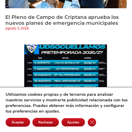
El Pleno de Campo de Criptana aprueba los
nuevos planes de emergencia municipales
agosto 3, 2026
Utilizamos cookies propias y de terceros para analizar
nuestros servicios y mostrarte publicidad relacionada con tus
preferencias. Puedes obtener más información y configurar
tus preferencias en ajustes.
El Yugo UD Socuéllamos inicia su
pretemporada con siete amistosos antes del
Cerrar el banner de 
Aceptar
Rechazar
Ajustes
debut liguero
agosto 3, 2026