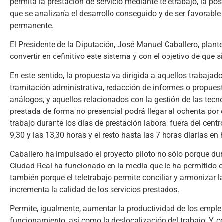
permita la prestación de servicio mediante teletrabajo, la po
que se analizaría el desarrollo conseguido y de ser favorable
permanente.
El Presidente de la Diputación, José Manuel Caballero, plante
convertir en definitivo este sistema y con el objetivo de que 
En este sentido, la propuesta va dirigida a aquellos trabajado
tramitación administrativa, redacción de informes o propues
análogos, y aquellos relacionados con la gestión de las tecn
prestada de forma no presencial podrá llegar al ochenta por 
trabajo durante los días de prestación laboral fuera del centr
9,30 y las 13,30 horas y el resto hasta las 7 horas diarias e
Caballero ha impulsado el proyecto piloto no sólo porque d
Ciudad Real ha funcionado en la media que le ha permitido el 
también porque el teletrabajo permite conciliar y armonizar la
incrementa la calidad de los servicios prestados.
Permite, igualmente, aumentar la productividad de los emplea
funcionamiento, así como la deslocalización del trabajo, Y, c