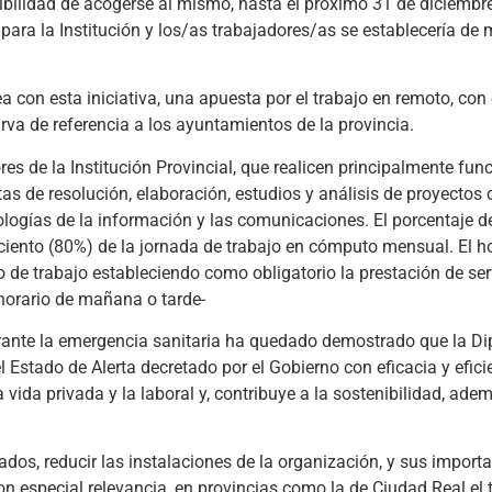
sibilidad de acogerse al mismo, hasta el próximo 31 de diciembre
 para la Institución y los/as trabajadores/as se establecería de
a con esta iniciativa, una apuesta por el trabajo en remoto, con
sirva de referencia a los ayuntamientos de la provincia.
res de la Institución Provincial, que realicen principalmente fun
tas de resolución, elaboración, estudios y análisis de proyecto
ologías de la información y las comunicaciones. El porcentaje d
ciento (80%) de la jornada de trabajo en cómputo mensual. El h
o de trabajo estableciendo como obligatorio la prestación de ser
n horario de mañana o tarde-
urante la emergencia sanitaria ha quedado demostrado que la Di
Estado de Alerta decretado por el Gobierno con eficacia y eficie
 vida privada y la laboral y, contribuye a la sostenibilidad, ade
dos, reducir las instalaciones de la organización, y sus import
on especial relevancia, en provincias como la de Ciudad Real el 