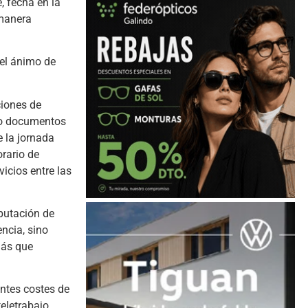
, fecha en la
 manera
 el ánimo de
ciones de
s o documentos
e la jornada
orario de
vicios entre las
putación de
ncia, sino
más que
antes costes de
teletrabajo