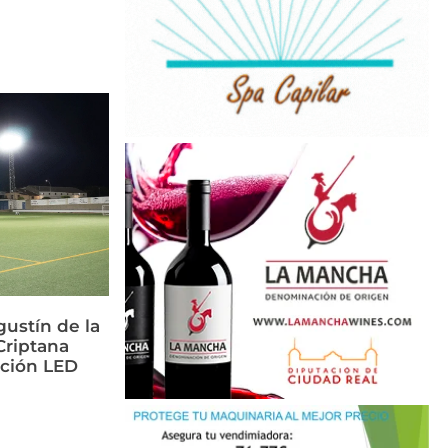
ustín de la
riptana
ación LED