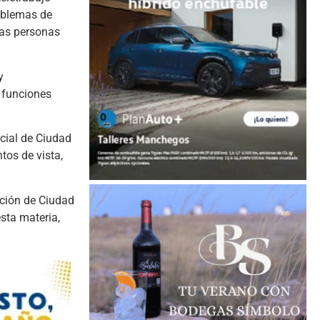
roblemas de
las personas
y
 funciones
ncial de Ciudad
tos de vista,
ación de Ciudad
esta materia,