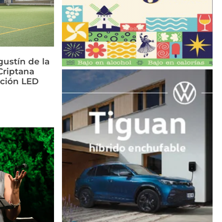
ustín de la
riptana
ación LED