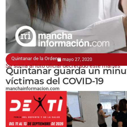
Quintanar de la Orden
mayo 27, 2020
Se suma al luto oficial decretado este martes
Quintanar guarda un minuto
víctimas del COVID-19
manchainformacion.com