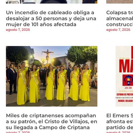
Un incendio de cableado obliga a
Colapsa t
desalojar a 50 personas y deja una
almacenab
mujer de 101 años afectada
construcc
agosto 7, 2026
agosto 7, 2026
Miles de criptanenses acompañan
El Emers 
a su patrón, el Cristo de Villajos, en
afronta es
su llegada a Campo de Criptana
partido d
agosto 7, 2026
agosto 6, 2026