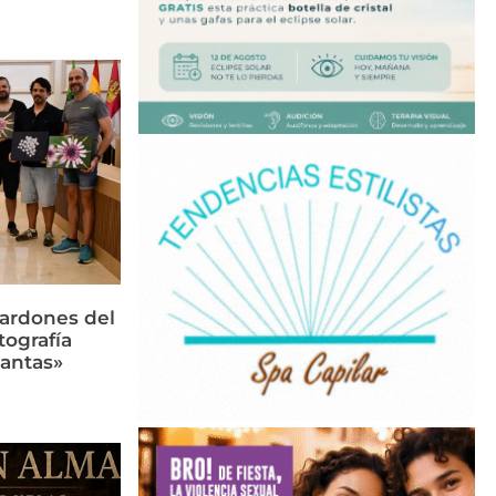
lardones del
tografía
lantas»