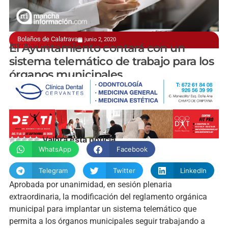
Bolaños de Calatrava
junio 2, 2020
Aprobado por unanimidad
El Ayuntamiento contará con un
sistema telemático de trabajo para los
órganos municipales
manchainformacion.com
Valora esta noticia
WhatsApp
Facebook
Telegram
Twitter
LinkedIn
Aprobada por unanimidad, en sesión plenaria
extraordinaria, la modificación del reglamento orgánica
municipal para implantar un sistema telemático que
permita a los órganos municipales seguir trabajando a