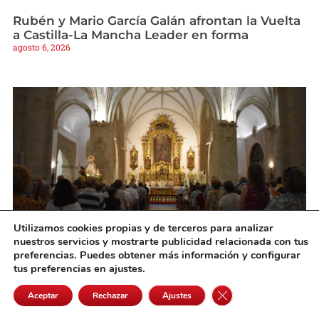
Rubén y Mario García Galán afrontan la Vuelta
a Castilla-La Mancha Leader en forma
agosto 6, 2026
Utilizamos cookies propias y de terceros para analizar
nuestros servicios y mostrarte publicidad relacionada con tus
preferencias. Puedes obtener más información y configurar
Se inicia con gran participación el novenario
tus preferencias en ajustes.
en honor a la Patrona de Quintanar de la
Orden
Cerrar el banner de 
Aceptar
Rechazar
Ajustes
agosto 6, 2026