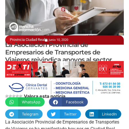
Provincia Ciudad Real
junio 10, 2020
En Ciudad Real
La Asociación Provincial de
Empresarios de Transportes de
Viajeros reivindica apoyos al sector
manchainformacion.com
Valora esta noticia
WhatsApp
Facebook
Telegram
Twitter
LinkedIn
La Asociación Provincial de Empresarios de Transportes
de Viajeros se ha manifestado hoy por en Ciudad Real.