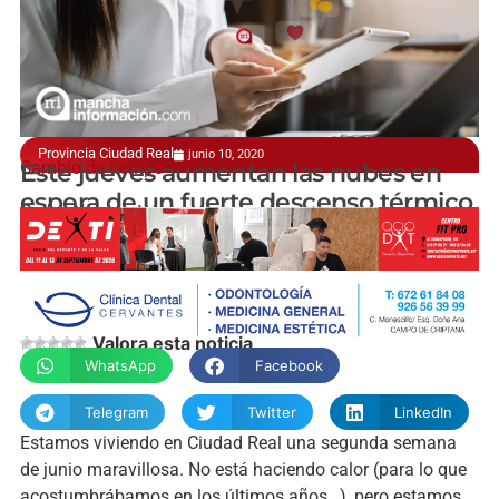
Provincia Ciudad Real
junio 10, 2020
Cambio de tiempo
Este jueves aumentan las nubes en
espera de un fuerte descenso térmico
Pedro Navarrete
Valora esta noticia
WhatsApp
Facebook
Telegram
Twitter
LinkedIn
Estamos viviendo en Ciudad Real una segunda semana
de junio maravillosa. No está haciendo calor (para lo que
acostumbrábamos en los últimos años…), pero estamos