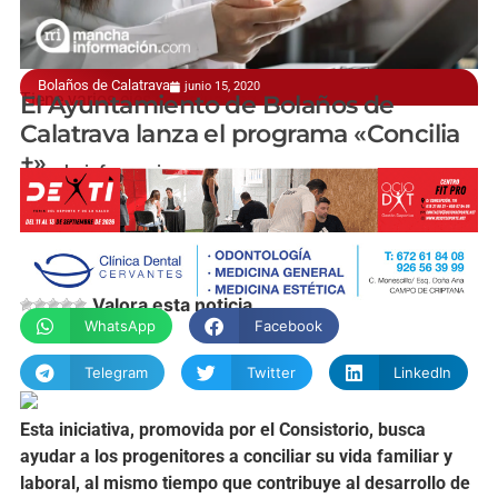
Bolaños de Calatrava
junio 15, 2020
Tiene varios ejes de actuación
El Ayuntamiento de Bolaños de
Calatrava lanza el programa «Concilia
+»
manchainformacion.com
Valora esta noticia
WhatsApp
Facebook
Telegram
Twitter
LinkedIn
Esta iniciativa, promovida por el Consistorio, busca
ayudar a los progenitores a conciliar su vida familiar y
laboral, al mismo tiempo que contribuye al desarrollo de