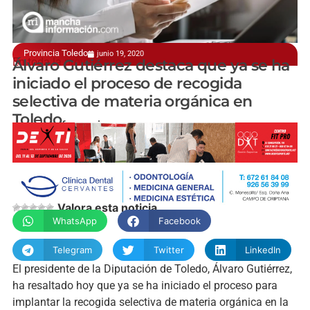
Provincia Toledo
junio 19, 2020
En toda la provincia
Álvaro Gutiérrez destaca que ya se ha
iniciado el proceso de recogida
selectiva de materia orgánica en
Toledo
manchainformacion.com
Valora esta noticia
WhatsApp
Facebook
Telegram
Twitter
LinkedIn
El presidente de la Diputación de Toledo, Álvaro Gutiérrez,
ha resaltado hoy que ya se ha iniciado el proceso para
implantar la recogida selectiva de materia orgánica en la