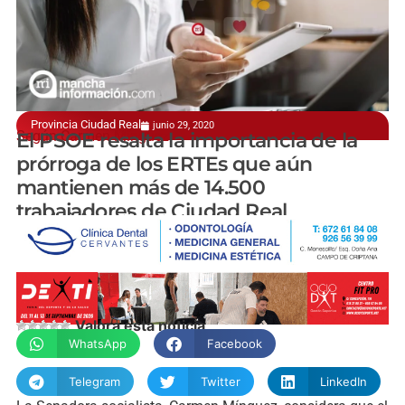
Provincia Ciudad Real
junio 29, 2020
Según Carmen Mínguez
El PSOE resalta la importancia de la
prórroga de los ERTEs que aún
mantienen más de 14.500
trabajadores de Ciudad Real
manchainformacion.com
Valora esta noticia
WhatsApp
Facebook
Telegram
Twitter
LinkedIn