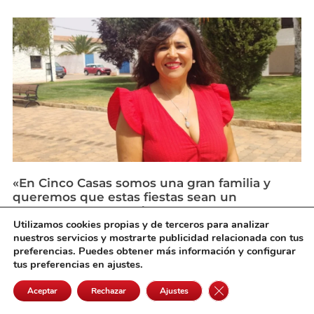
«En Cinco Casas somos una gran familia y
queremos que estas fiestas sean un
reencuentro para todos»
agosto 3, 2026
Utilizamos cookies propias y de terceros para analizar
nuestros servicios y mostrarte publicidad relacionada con tus
preferencias. Puedes obtener más información y configurar
tus preferencias en ajustes.
Cerrar el banner de 
Aceptar
Rechazar
Ajustes