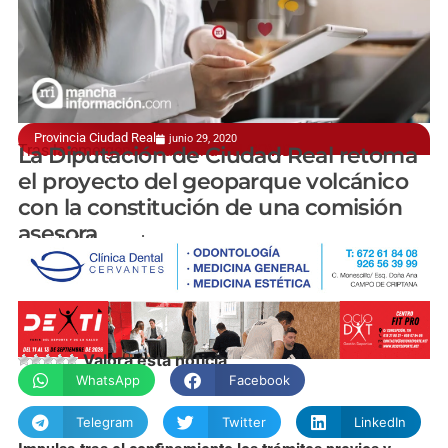
Provincia Ciudad Real
junio 29, 2020
Tras la emergencia sanitaria del COVID
La Diputación de Ciudad Real retoma
el proyecto del geoparque volcánico
con la constitución de una comisión
asesora
manchainformacion.com
Valora esta noticia
WhatsApp
Facebook
Telegram
Twitter
LinkedIn