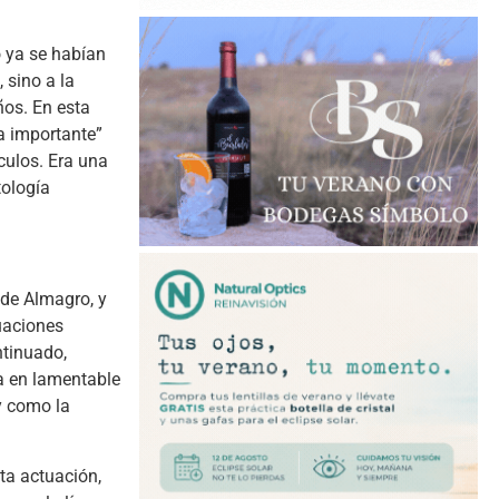
o ya se habían
 sino a la
ños. En esta
a importante”
culos. Era una
tología
 de Almagro, y
uaciones
ntinuado,
a en lamentable
y como la
ta actuación,