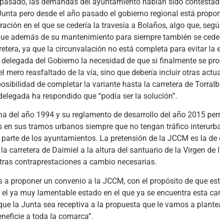
ño pasado, las demandas del ayuntamiento habían sido contestada
 Junta pero desde el año pasado el gobierno regional está propo
ación en el que se cedería la travesía a Bolaños, algo que, seg
 que además de su mantenimiento para siempre también se cede
etera, ya que la circunvalación no está completa para evitar la 
la delegada del Gobierno la necesidad de que si finalmente se pr
 mero reasfaltado de la vía, sino que debería incluir otras actu
osibilidad de completar la variante hasta la carretera de Torralb
a delegada ha respondido que “podía ser la solución”.
cha del año 1994 y su reglamento de desarrollo del año 2015 per
anas en sus tramos urbanos siempre que no tengan tráfico interurb
r parte de los ayuntamientos. La pretensión de la JCCM es la de 
la carretera de Daimiel a la altura del santuario de la Virgen de 
otras contraprestaciones a cambio necesarias.
 a proponer un convenio a la JCCM, con el propósito de que es
o el ya muy lamentable estado en el que ya se encuentra esta car
ue la Junta sea receptiva a la propuesta que le vamos a plantea
eficie a toda la comarca”.