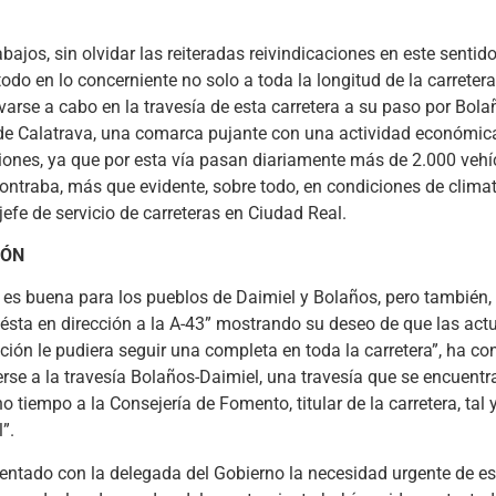
bajos, sin olvidar las reiteradas reivindicaciones en este sentid
o en lo concerniente no solo a toda la longitud de la carretera,
varse a cabo en la travesía de esta carretera a su paso por Bola
de Calatrava, una comarca pujante con una actividad económic
iones, ya que por esta vía pasan diariamente más de 2.000 vehí
ontraba, más que evidente, sobre todo, en condiciones de clima
fe de servicio de carreteras en Ciudad Real.
IÓN
a es buena para los pueblos de Daimiel y Bolaños, pero también,
ésta en dirección a la A-43” mostrando su deseo de que las act
ión le pudiera seguir una completa en toda la carretera”, ha co
se a la travesía Bolaños-Daimiel, una travesía que se encuentr
iempo a la Consejería de Fomento, titular de la carretera, tal 
”.
ntado con la delegada del Gobierno la necesidad urgente de es