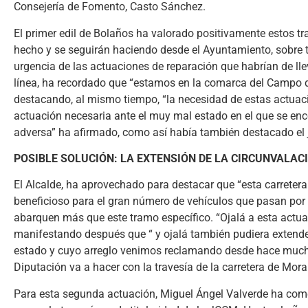
Consejería de Fomento, Casto Sánchez.
El primer edil de Bolaños ha valorado positivamente estos tra
hecho y se seguirán haciendo desde el Ayuntamiento, sobre tod
urgencia de las actuaciones de reparación que habrían de lle
línea, ha recordado que “estamos en la comarca del Campo 
destacando, al mismo tiempo, “la necesidad de estas actuac
actuación necesaria ante el muy mal estado en el que se enc
adversa” ha afirmado, como así había también destacado el je
POSIBLE SOLUCIÓN: LA EXTENSIÓN DE LA CIRCUNVALAC
El Alcalde, ha aprovechado para destacar que “esta carreter
beneficioso para el gran número de vehículos que pasan por 
abarquen más que este tramo específico. “Ojalá a esta actuac
manifestando después que “ y ojalá también pudiera extender
estado y cuyo arreglo venimos reclamando desde hace mucho t
Diputación va a hacer con la travesía de la carretera de Moral
Para esta segunda actuación, Miguel Ángel Valverde ha come