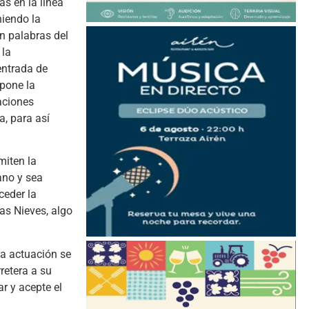
s en la línea
niendo la
ún palabras del
 la
entrada de
opone la
aciones
a, para así
miten la
ano y sea
ceder la
las Nieves, algo
ta actuación se
retera a su
r y acepte el