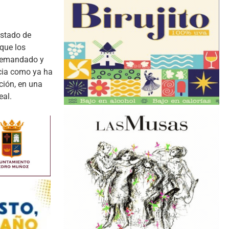
estado de
 que los
a demandado y
ncia como ya ha
ción, en una
eal.