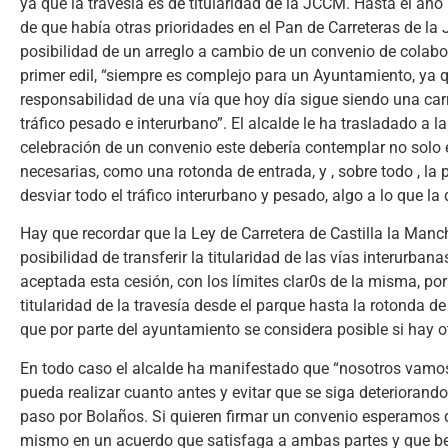
ya que la travesía es de titularidad de la JCCM. Hasta el a
de que había otras prioridades en el Pan de Carreteras de la
posibilidad de un arreglo a cambio de un convenio de colabor
primer edil, “siempre es complejo para un Ayuntamiento, ya
responsabilidad de una vía que hoy día sigue siendo una carr
tráfico pesado e interurbano”. El alcalde le ha trasladado a 
celebración de un convenio este debería contemplar no solo el
necesarias, como una rotonda de entrada, y , sobre todo , la p
desviar todo el tráfico interurbano y pesado, algo a lo que l
Hay que recordar que la Ley de Carretera de Castilla la Man
posibilidad de transferir la titularidad de las vías interurb
aceptada esta cesión, con los límites clar0s de la misma, po
titularidad de la travesía desde el parque hasta la rotonda de 
que por parte del ayuntamiento se considera posible si hay 
En todo caso el alcalde ha manifestado que “nosotros vamos
pueda realizar cuanto antes y evitar que se siga deteriorand
paso por Bolaños. Si quieren firmar un convenio esperamos q
mismo en un acuerdo que satisfaga a ambas partes y que ben