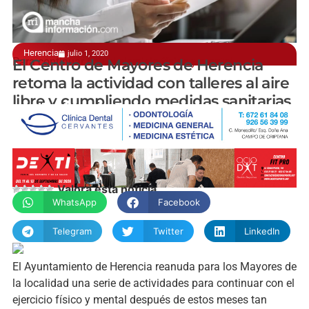
Herencia
julio 1, 2020
Para continuar con el ejercicio físico y mental
El Centro de Mayores de Herencia
retoma la actividad con talleres al aire
libre y cumpliendo medidas sanitarias
manchainformacion.com
Valora esta noticia
WhatsApp
Facebook
Telegram
Twitter
LinkedIn
El Ayuntamiento de Herencia reanuda para los Mayores de
la localidad una serie de actividades para continuar con el
ejercicio físico y mental después de estos meses tan