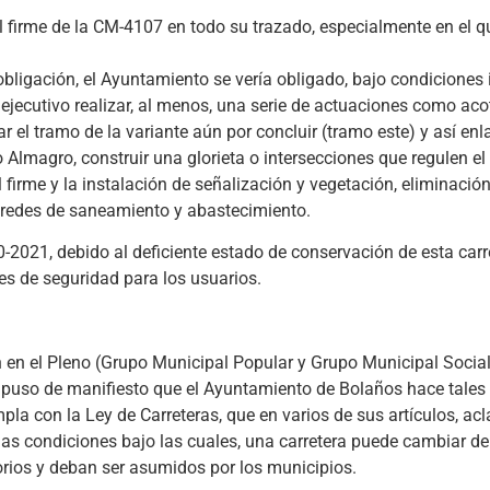
del firme de la CM-4107 en todo su trazado, especialmente en el q
bligación, el Ayuntamiento se vería obligado, bajo condiciones i
l ejecutivo realizar, al menos, una serie de actuaciones como ac
ar el tramo de la variante aún por concluir (tramo este) y así enl
Almagro, construir una glorieta o intersecciones que regulen el 
l firme y la instalación de señalización y vegetación, eliminació
s redes de saneamiento y abastecimiento.
0-2021, debido al deficiente estado de conservación de esta car
es de seguridad para los usuarios.
n en el Pleno (Grupo Municipal Popular y Grupo Municipal Socia
 se puso de manifiesto que el Ayuntamiento de Bolaños hace tal
la con la Ley de Carreteras, que en varios de sus artículos, ac
las condiciones bajo las cuales, una carretera puede cambiar de 
torios y deban ser asumidos por los municipios.