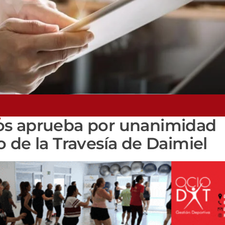
s
os aprueba por unanimidad
lo de la Travesía de Daimiel