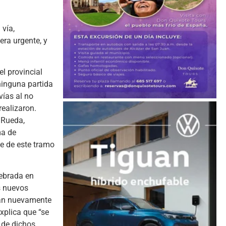
vía,
era urgente, y
l provincial
ninguna partida
vías al no
ealizaron.
 Rueda,
ma de
me de este tramo
lebrada en
s nuevos
ían nuevamente
xplica que “se
 de dichos