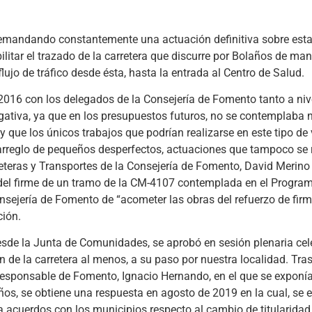
emandando constantemente una actuación definitiva sobre esta 
ilitar el trazado de la carretera que discurre por Bolaños de man
lujo de tráfico desde ésta, hasta la entrada al Centro de Salud.
016 con los delegados de la Consejería de Fomento tanto a nive
egativa, ya que en los presupuestos futuros, no se contemplaba 
 que los únicos trabajos que podrían realizarse en este tipo de 
arreglo de pequeños desperfectos, actuaciones que tampoco se r
rreteras y Transportes de la Consejería de Fomento, David Merino
 del firme de un tramo de la CM-4107 contemplada en el Progra
nsejería de Fomento de “acometer las obras del refuerzo de fir
ción.
 desde la Junta de Comunidades, se aprobó en sesión plenaria ce
n de la carretera al menos, a su paso por nuestra localidad. Tra
o responsable de Fomento, Ignacio Hernando, en el que se expon
ños, se obtiene una respuesta en agosto de 2019 en la cual, se e
a acuerdos con los municipios respecto al cambio de titularidad