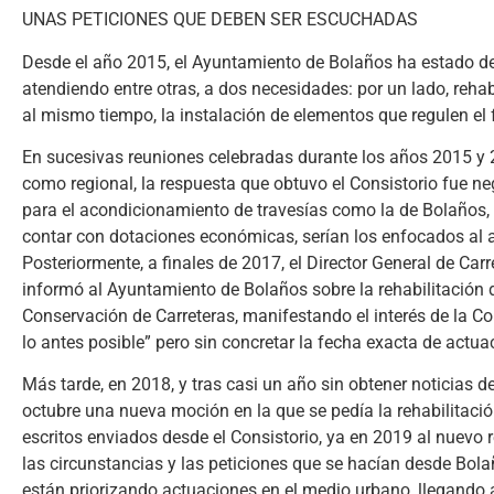
UNAS PETICIONES QUE DEBEN SER ESCUCHADAS
Desde el año 2015, el Ayuntamiento de Bolaños ha estado d
atendiendo entre otras, a dos necesidades: por un lado, rehab
al mismo tiempo, la instalación de elementos que regulen el f
En sucesivas reuniones celebradas durante los años 2015 y 2
como regional, la respuesta que obtuvo el Consistorio fue n
para el acondicionamiento de travesías como la de Bolaños, y
contar con dotaciones económicas, serían los enfocados al 
Posteriormente, a finales de 2017, el Director General de Ca
informó al Ayuntamiento de Bolaños sobre la rehabilitación
Conservación de Carreteras, manifestando el interés de la Co
lo antes posible” pero sin concretar la fecha exacta de actua
Más tarde, en 2018, y tras casi un año sin obtener noticias
octubre una nueva moción en la que se pedía la rehabilitació
escritos enviados desde el Consistorio, ya en 2019 al nuev
las circunstancias y las peticiones que se hacían desde Bola
están priorizando actuaciones en el medio urbano, llegando 