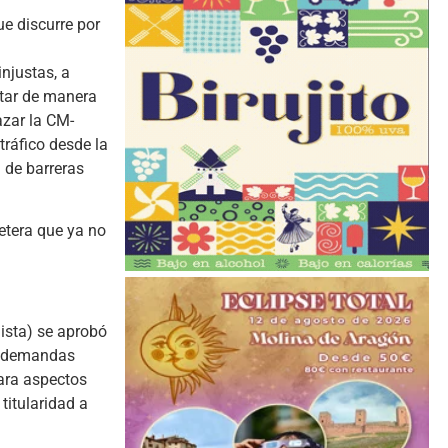
ue discurre por
njustas, a
otar de manera
azar la CM-
tráfico desde la
n de barreras
retera que ya no
lista) se aprobó
es demandas
lara aspectos
titularidad a