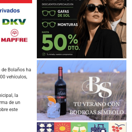
o de Bolaños ha
00 vehículos,
cipal, la
irma de un
obre este