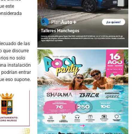
ue este
considerada
decuado de las
o que discurre
arios no solo
una instalación
 podrían entrar
que eso supone.