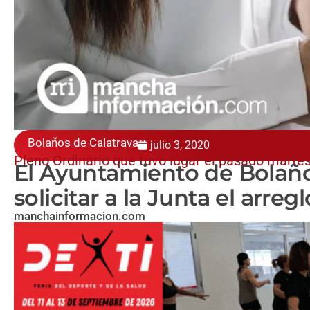
Bolaños de Calatrava
julio 3, 2020
Pleno Ordinario que tuvo lugar el pasado marte
El Ayuntamiento de Bolañ
solicitar a la Junta el arreg
manchainformacion.com