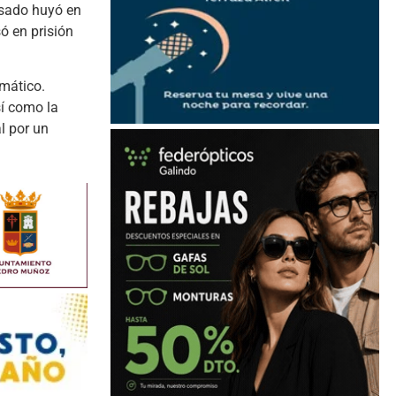
cusado huyó en
ó en prisión
umático.
sí como la
l por un