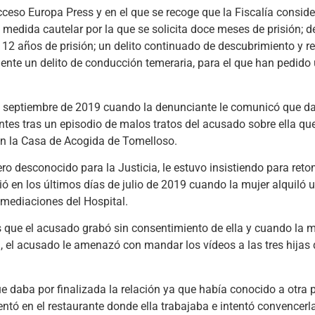
cceso Europa Press y en el que se recoge que la Fiscalía consid
medida cautelar por la que se solicita doce meses de prisión; de
 12 años de prisión; un delito continuado de descubrimiento y r
almente un delito de conducción temeraria, para el que han pedid
 a septiembre de 2019 cuando la denunciante le comunicó que d
tes tras un episodio de malos tratos del acusado sobre ella q
 en la Casa de Acogida de Tomelloso.
o desconocido para la Justicia, le estuvo insistiendo para retom
ió en los últimos días de julio de 2019 cuando la mujer alquiló 
nmediaciones del Hospital.
que el acusado grabó sin consentimiento de ella y cuando la mu
a, el acusado le amenazó con mandar los vídeos a las tres hijas 
ue daba por finalizada la relación ya que había conocido a otra 
entó en el restaurante donde ella trabajaba e intentó convencerl