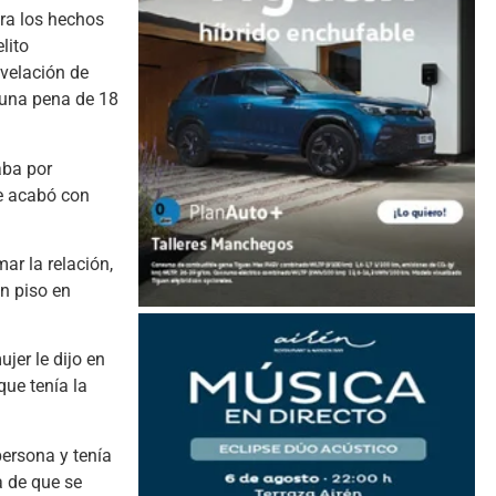
era los hechos
lito
evelación de
o una pena de 18
aba por
ue acabó con
ar la relación,
un piso en
jer le dijo en
que tenía la
persona y tenía
a de que se