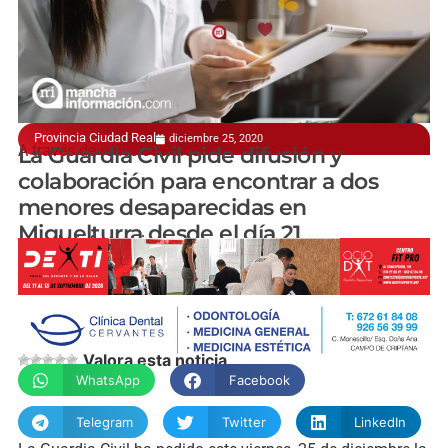
Provincia Ciudad Real
diciembre 25, 2020
A través de redes sociales
La Guardia Civil pide difusión y
colaboración para encontrar a dos
menores desaparecidas en
Miguelturra desde el día 21
manchainformacion.com
Valora esta noticia
WhatsApp
Facebook
Telegram
Twitter
LinkedIn